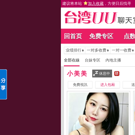
建议将本站
加入收藏
，方便日后找寻
回首页
免费专区
点
业绩排行
一对多收费
一对一收费
全部在線
台妹专区
內地主播
小美美
休息中
免費視訊
进入包厢
送