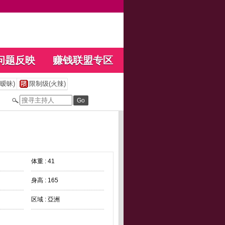
问题反映
赚钱联盟专区
暧昧)
限制级(火辣)
体重 : 41
身高 : 165
区域 : 亞洲