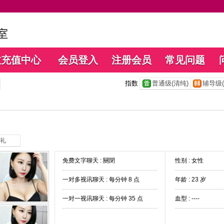
数充值中心
会员登入
注册会员
常见问题
指数
普通级(清纯)
辅导级(
礼
免费文字聊天 :
關閉
性别 : 女性
一对多视讯聊天 :
每分钟 8 点
年龄 : 23 岁
一对一视讯聊天 :
每分钟 35 点
血型 : ----