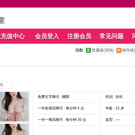
数充值中心
会员登入
注册会员
常见问题
指数
普通级(清纯)
辅导级(
礼
免费文字聊天 :
關閉
性别 : 女性
一对多视讯聊天 :
每分钟 5 点
年龄 : 22 岁
一对一视讯聊天 :
每分钟 20 点
血型 : ----