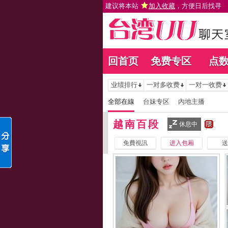
建议将本站
加入收藏
，方便日后找寻
回首页
免费专区
点
业绩排行
一对多收费
一对一收费
全部在線
台妹专区
內地主播
越南百段
休息中
免費視訊
进入包厢
送