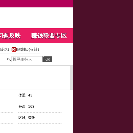
问题反映
赚钱联盟专区
暧昧)
限制级(火辣)
体重 : 43
身高 : 163
区域 : 亞洲