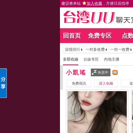
建议将本站
加入收藏
，方便日后找寻
回首页
免费专区
点
业绩排行
一对多收费
一对一收费
全部在線
台妹专区
內地主播
小凱瑤
休息中
免費視訊
进入包厢
送