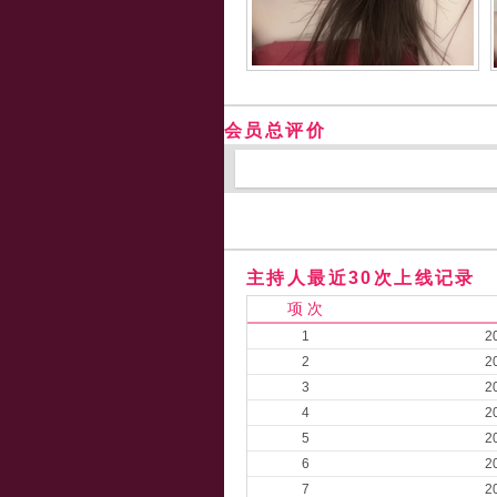
会员总评价
主持人最近30次上线记录
项 次
1
2
2
2
3
2
4
2
5
2
6
2
7
2