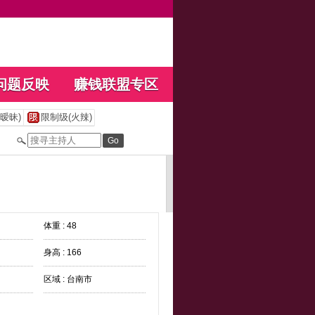
问题反映
赚钱联盟专区
暧昧)
限制级(火辣)
体重 : 48
身高 : 166
区域 : 台南市