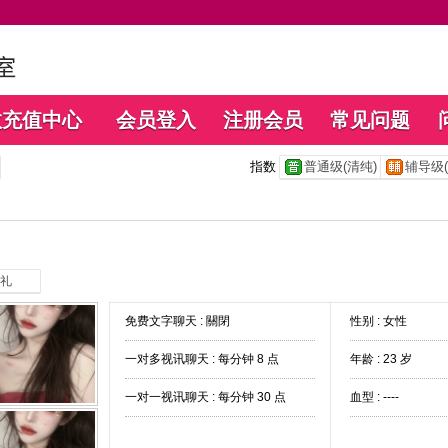
数充值中心
会员登入
注册会员
常见问题
指数
普通级(清纯)
辅导级(
礼
免费文字聊天 :
關閉
性别 : 女性
一对多视讯聊天 :
每分钟 8 点
年龄 : 23 岁
一对一视讯聊天 :
每分钟 30 点
血型 : ----